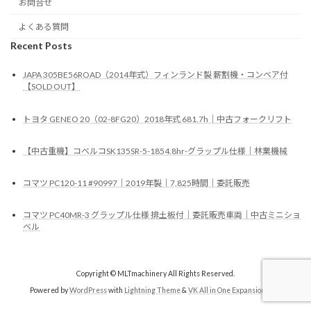
お問合せ
よくある質問
Recent Posts
JAPA 305BE56ROAD（2014年式）フィンランド製 薪割機・コンベア付
【SOLD OUT】
トヨタ GENEO 20（02-8FG20）2018年式 681.7h｜中古フォークリフト
【中古重機】コベルコSK135SR-5-1854.8hr-グラップル仕様｜林業機械
コマツ PC120-11 #90997｜2019年製｜7,825時間｜委託販売
コマツ PC40MR-3 グラップル仕様 排土板付｜委託販売車両｜中古ミニショ
ベル
Copyright © MLTmachinery All Rights Reserved.
Powered by
WordPress
with
Lightning Theme
&
VK All in One Expansion Unit