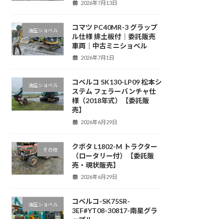
2026年7月13日
コマツ PC40MR-3 グラップ
油圧ショベル
ル仕様 排土板付｜委託販売
車両｜中古ミニショベル
2026年7月1日
コベルコ SK130-LP09 松本シ
油圧ショベル
ステム フェラーバンチャ仕
様（2018年式）【委託販
売】
2026年6月29日
クボタ L1802-M トラクター
その他
（ロータリー付）【委託販
売・現状販売】
2026年6月29日
コベルコ-SK75SR-
油圧ショベル
3EF#YT08-30817-南星グラ