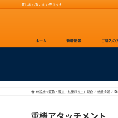
貸します/買います/売ります
コ
ナ
ン
ビ
テ
ゲ
ン
ー
ツ
シ
ホーム
新着情報
ご購入の
へ
ョ
ス
ン
キ
に
ッ
移
プ
動
建設機械買取・販売・林業用ガード製作
新着情報
重
重機アタッチメント