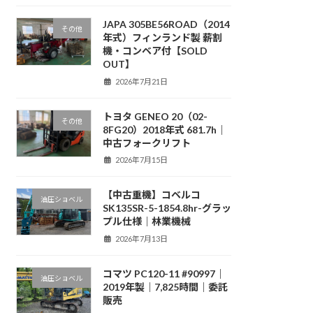
JAPA 305BE56ROAD（2014
その他
年式）フィンランド製 薪割
機・コンベア付【SOLD
OUT】
2026年7月21日
トヨタ GENEO 20（02-
その他
8FG20）2018年式 681.7h｜
中古フォークリフト
2026年7月15日
【中古重機】コベルコ
油圧ショベル
SK135SR-5-1854.8hr-グラッ
プル仕様｜林業機械
2026年7月13日
コマツ PC120-11 #90997｜
油圧ショベル
2019年製｜7,825時間｜委託
販売