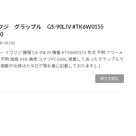
ジ グラップル GS-90LJV #TK6W0155
0
5年7月23日
 イワフジ 機種 GS-90LJV 機番 #TK6W0155 年式 不明 アワーメ
 不明 価格 ASK 備考 コマツPC160に装着してあったグラップルで
※掲載の仕様はカタログ等を基に記載しております […]
続きを読む