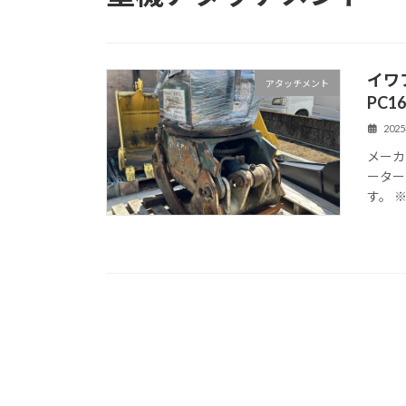
イワフ
アタッチメント
PC16
202
メーカー
ーター
す。 